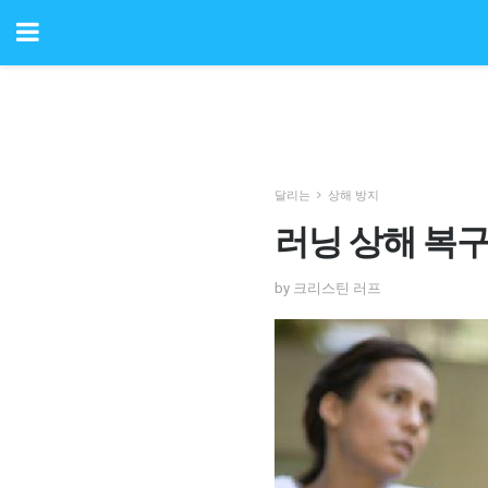
달리는
상해 방지
러닝 상해 복구
by 크리스틴 러프