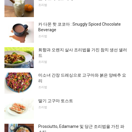
조리법
카 다몬 핫 코코아 : Snuggly Spiced Chocolate
Beverage
조리법
회향과 오렌지 살사 조리법을 가진 참치 생선 샐러
드
조리법
미소녀 간장 드레싱으로 고구마와 붉은 양배추 요
리
조리법
딸기 고구마 토스트
조리법
Prosciutto, Edamame 및 당근 조리법을 가진 파
스타