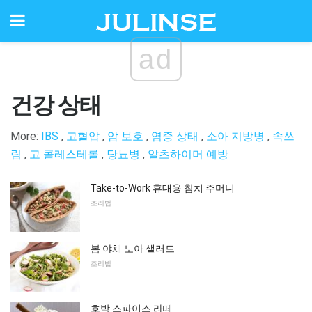
ad
건강 상태
More:
IBS
,
고혈압
,
암 보호
,
염증 상태
,
소아 지방병
,
속쓰
림
,
고 콜레스테롤
,
당뇨병
,
알츠하이머 예방
Take-to-Work 휴대용 참치 주머니
조리법
봄 야채 노아 샐러드
조리법
호박 스파이스 라떼