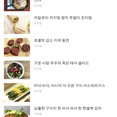
조리법
저칼로리 저지방 참치 쥬얼리 조리법
조리법
초콜릿 감소 키위 동전
조리법
구운 사탕 무우와 죽은 태아 샐러드
조리법
바삭 바삭, 아시아 식 오븐 구이 아스파라거스
조리법
심플한 구아치 한 파삭 파삭 한 핫셀백 감자
조리법