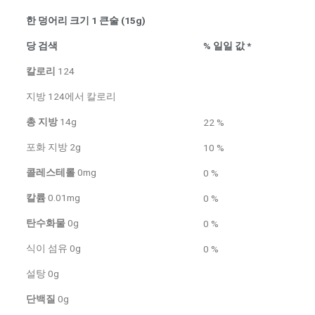
한 덩어리 크기 1 큰술 (15g)
당 검색
% 일일 값 *
칼로리
124
지방 124에서 칼로리
총 지방
14g
22 %
포화 지방 2g
10 %
콜레스테롤
0mg
0 %
칼륨
0.01mg
0 %
탄수화물
0g
0 %
식이 섬유 0g
0 %
설탕 0g
단백질
0g