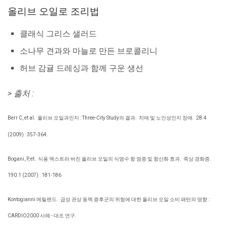
올리브 오일로 조리법
클래식 그리스 샐러드
소나무 견과와 마늘로 만든 브로콜리니
허브 감귤 드레싱과 함께 구운 생선
> 출처 :
Berr C, et al.
올리브 오일과인지 : Three-City Study의 결과.
치매 및 노인성인지 장애.
28.4
(2009) : 357-364.
Bogani, P, et.
식용 엑스트라 버진 올리브 오일의 식염수 항 염증 및 항산화 효과.
죽상 경화증.
190.1 (2007) : 181-186
Kontogianni 메릴랜드.
급성 관상 동맥 증후군의 위험에 대한 올리브 오일 소비 패턴의 영향 :
CARDIO2000 사례 - 대조 연구.