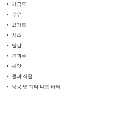
가금류
우유
요거트
치즈
달걀
견과류
씨앗
콩과 식물
땅콩 및 기타 너트 버터